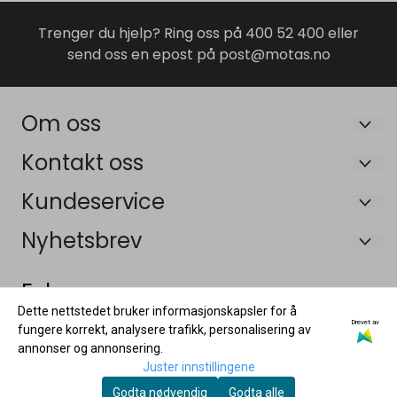
Trenger du hjelp? Ring oss på 400 52 400 eller
send oss en epost på post@motas.no
Om oss
Maskin og Tilhengersenteret AS
Kontakt oss
Bruveien 19B
Om oss
Kundeservice
3055 Krokstadelva
Salgsbetingelser
Om oss
Nyhetsbrev
Org. nr. 926448315 MVA
Frakt og retur
Salgsbetingelser
Registrer deg for å motta nyheter og tilbud!
Tlf:
40052400
E-post
Følg oss:
Personvernerklæring
Frakt og retur
Dette nettstedet bruker informasjonskapsler for å
post@motas.no
Garanti og reklamasjon
Drevet av
Personvernerklæring
fungere korrekt, analysere trafikk, personalisering av
annonser og annonsering.
Våre tilhenger forhandlere
Registrer deg
Garanti og reklamasjon
Juster innstillingene
Våre tilhenger forhandlere
Godta nødvendig
Godta alle