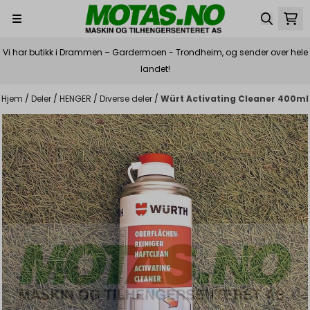
Hopp til innhold
Vi har butikk i Drammen – Gardermoen - Trondheim, og sender over hele
landet!
Hjem
/
Deler
/
HENGER
/
Diverse deler
/
Würt Activating Cleaner 400ml