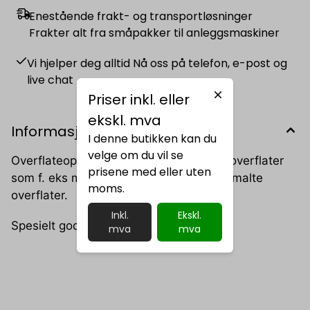
Enestående frakt- og transportløsninger
Frakter alt fra småpakker til anleggsmaskiner
Vi hjelper deg alltid Nå oss på telefon, e-post og
live chat
Priser inkl. eller
ekskl. mva
Informasjon
I denne butikken kan du
velge om du vil se
Overflateoptimalisering av ikke-porøse overflater
prisene med eller uten
som f. eks metall, plastikk, keramikk og malte
moms.
overflater.
Inkl.
Ekskl.
Spesielt god for å fjerne limrester
mva
mva
Min. flammepunkt: 12 °C
Holdbarhet fra produksjon/forhold: 24
måneder / ved romtemperatur
AOX-fri: Ja