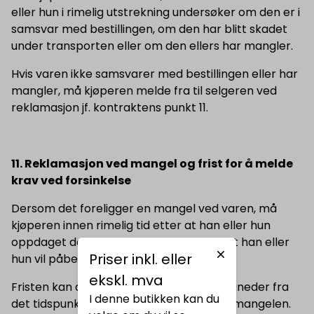
eller hun i rimelig utstrekning undersøker om den er i
samsvar med bestillingen, om den har blitt skadet
under transporten eller om den ellers har mangler.
Hvis varen ikke samsvarer med bestillingen eller har
mangler, må kjøperen melde fra til selgeren ved
reklamasjon jf. kontraktens punkt 11.
11. Reklamasjon ved mangel og frist for å melde
krav ved forsinkelse
Dersom det foreligger en mangel ved varen, må
kjøperen innen rimelig tid etter at han eller hun
oppdaget den, gi selgeren melding om at han eller
Priser inkl. eller
hun vil påberope seg mangelen.
ekskl. mva
Fristen kan aldri være kortere enn to måneder fra
I denne butikken kan du
det tidspunkt da forbrukeren oppdaget mangelen.