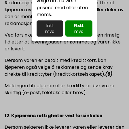
velge om du vil se
Reklamasjon må likevel skje senest to år etter at
prisene med eller uten
kjøperen overtok varen. Dersom varen eller deler av
moms.
den er ment å vare vesentlig lengre, er
reklamasjonsfristen fem år.
Inkl.
Ekskl.
mva
mva
Ved forsinkelse må krav rettes selger innen rimelig
tid etter at leveringstiden er kommet og varen ikke
er levert.
Dersom varen er betalt med kredittkort, kan
kjøperen også velge å reklamere og sende krav
direkte til kredittyter (kredittkortselskapet).
(8)
Meldingen til selgeren eller kredittyter bør være
skriftlig (e-post, telefaks eller brev).
12. Kjøperens rettigheter ved forsinkelse
Dersom selgeren ikke leverer varen eller leverer den