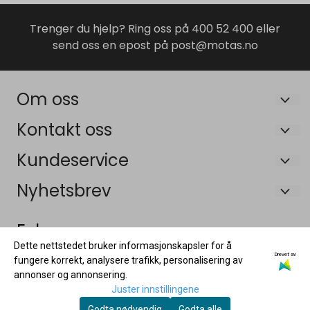
Trenger du hjelp? Ring oss på 400 52 400 eller
send oss en epost på post@motas.no
Om oss
Maskin og Tilhengersenteret AS
Kontakt oss
Bruveien 19B
Om oss
Kundeservice
3055 Krokstadelva
Salgsbetingelser
Om oss
Nyhetsbrev
Org. nr. 926448315 MVA
Frakt og retur
Salgsbetingelser
Registrer deg for å motta nyheter og tilbud!
Tlf:
40052400
E-post
Følg oss:
Personvernerklæring
Frakt og retur
Dette nettstedet bruker informasjonskapsler for å
post@motas.no
Garanti og reklamasjon
Drevet av
Personvernerklæring
fungere korrekt, analysere trafikk, personalisering av
annonser og annonsering.
Våre tilhenger forhandlere
Registrer deg
Garanti og reklamasjon
Juster innstillingene
Våre tilhenger forhandlere
Godta nødvendig
Godta alle