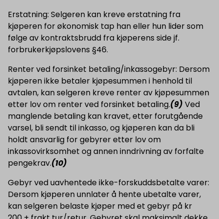
Erstatning: Selgeren kan kreve erstatning fra
kjøperen for økonomisk tap han eller hun lider som
følge av kontraktsbrudd fra kjøperens side jf.
forbrukerkjøpslovens §46.
Renter ved forsinket betaling/inkassogebyr: Dersom
kjøperen ikke betaler kjøpesummen i henhold til
avtalen, kan selgeren kreve renter av kjøpesummen
etter lov om renter ved forsinket betaling.
(9)
Ved
manglende betaling kan kravet, etter forutgående
varsel, bli sendt til inkasso, og kjøperen kan da bli
holdt ansvarlig for gebyrer etter lov om
inkassovirksomhet og annen inndrivning av forfalte
pengekrav.
(10)
Gebyr ved uavhentede ikke-forskuddsbetalte varer:
Dersom kjøperen unnlater å hente ubetalte varer,
kan selgeren belaste kjøper med et gebyr på kr
200 + frakt tur/retur. Gebyret skal maksimalt dekke