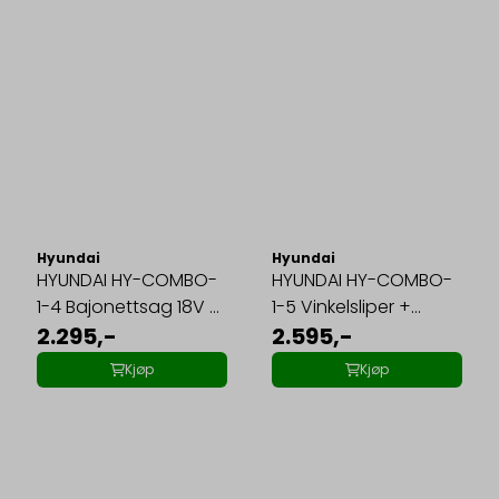
Hyundai
Hyundai
HYUNDAI HY-COMBO-
HYUNDAI HY-COMBO-
1-4 Bajonettsag 18V +
1-5 Vinkelsliper +
...
2.295,-
Batteri 4Ah + ...
2.595,-
Kjøp
Kjøp