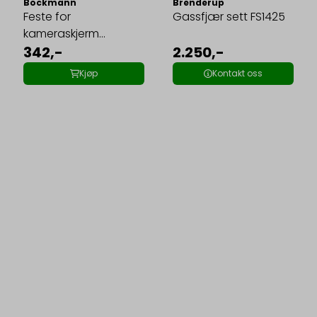
Böckmann
Brenderup
Feste for
Gassfjær sett FS1425
kameraskjerm
Böckmann
342,-
2.250,-
Kjøp
Kontakt oss