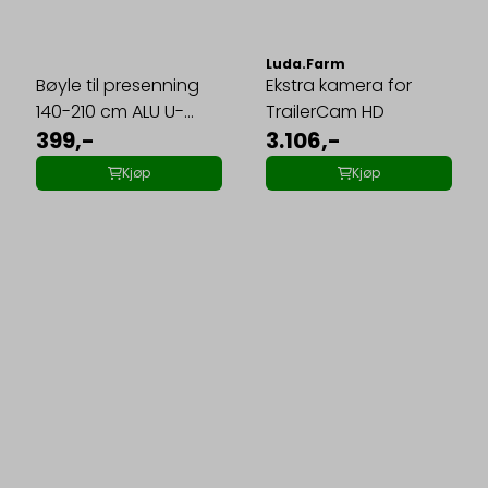
Luda.Farm
Bøyle til presenning
Ekstra kamera for
140-210 cm ALU U-
TrailerCam HD
feste
399,-
3.106,-
Kjøp
Kjøp