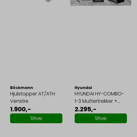
Böckmann
Hyundai
Hjulstopper AT/ATH
HYUNDAI HY-COMBO-
Venstre
1-3 Muttertrekker +
1.900,-
batterilader ...
2.295,-
Kjøp
Kjøp