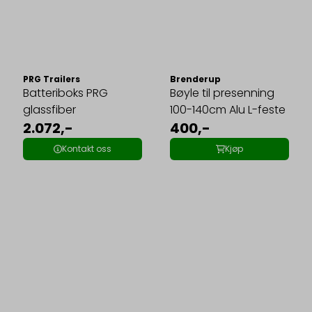
PRG Trailers
Brenderup
Batteriboks PRG
Bøyle til presenning
glassfiber
100-140cm Alu L-feste
2.072,-
400,-
Kontakt oss
Kjøp