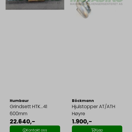
Humbaur
Böckmann
Grindsett HTK...41
Hjulstopper AT/ATH
600mm
Høyre
22.640,-
1.900,-
Kontakt oss
Kjøp