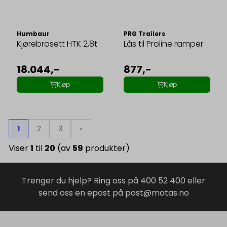
Humbaur
PRG Trailers
Kjørebrosett HTK 2,8t
Lås til Proline ramper
18.044,-
877,-
Kjøp
Kjøp
1
2
3
»
Viser
1
til
20
(av
59
produkter)
Trenger du hjelp? Ring oss på 400 52 400 eller
send oss en epost på post@motas.no