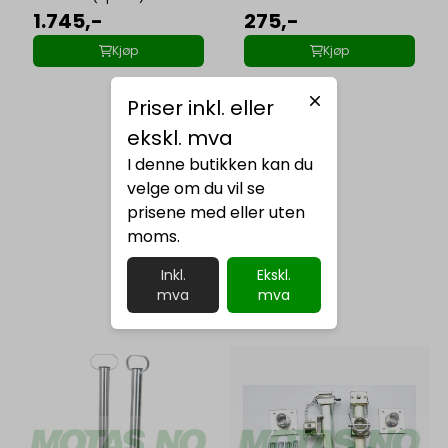
1.745,-
275,-
Kjøp
Kjøp
Priser inkl. eller
ekskl. mva
I denne butikken kan du
velge om du vil se
prisene med eller uten
moms.
Inkl.
Ekskl.
mva
mva