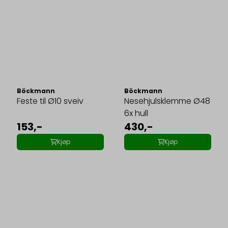
Böckmann
Böckmann
Feste til Ø10 sveiv
Nesehjulsklemme Ø48
6x hull
153,-
430,-
Kjøp
Kjøp