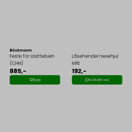
Böckmann
Feste for støttebein
Låsehendel nesehjul
(CHN)
M16
885,-
192,-
Kjøp
Kontakt oss