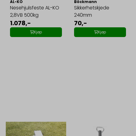
AL-KO
Böckmann
Nesehjulsfeste AL-KO
Sikkerhetskjede
2,8VB 500kg
240mm
1.078,-
70,-
Kjøp
Kjøp