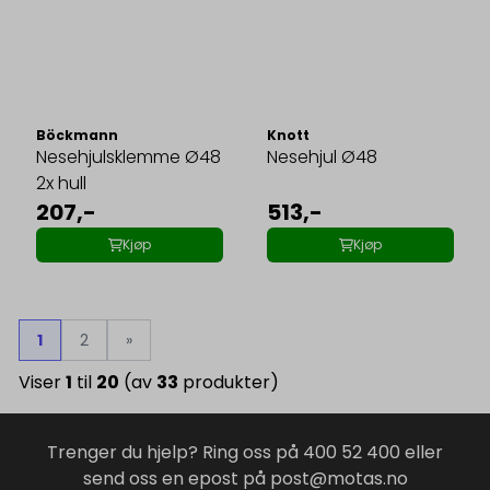
Böckmann
Knott
Nesehjulsklemme Ø48
Nesehjul Ø48
2x hull
207,-
513,-
Kjøp
Kjøp
1
2
»
Viser
1
til
20
(av
33
produkter)
Trenger du hjelp? Ring oss på 400 52 400 eller
send oss en epost på post@motas.no