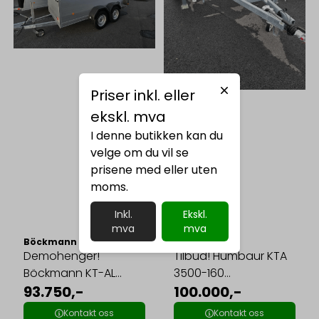
Priser inkl. eller
ekskl. mva
I denne butikken kan du
velge om du vil se
prisene med eller uten
moms.
Inkl.
Ekskl.
mva
mva
Böckmann
Humbaur
Demohenger!
Tilbud! Humbaur KTA
Böckmann KT-AL
3500-160
3015/27 HF ALU ...
93.750,-
kabeltrommelhenger!
100.000,-
...
Kontakt oss
Kontakt oss