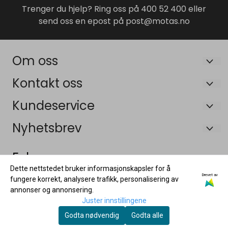
Trenger du hjelp? Ring oss på 400 52 400 eller
send oss en epost på post@motas.no
Om oss
Maskin og Tilhengersenteret AS
Kontakt oss
Bruveien 19B
Om oss
Kundeservice
3055 Krokstadelva
Salgsbetingelser
Om oss
Nyhetsbrev
Org. nr. 926448315 MVA
Frakt og retur
Salgsbetingelser
Registrer deg for å motta nyheter og tilbud!
Tlf:
40052400
E-post
Følg oss:
Personvernerklæring
Frakt og retur
Dette nettstedet bruker informasjonskapsler for å
post@motas.no
Garanti og reklamasjon
Drevet av
Personvernerklæring
fungere korrekt, analysere trafikk, personalisering av
annonser og annonsering.
Våre tilhenger forhandlere
Registrer deg
Garanti og reklamasjon
Juster innstillingene
Våre tilhenger forhandlere
Godta nødvendig
Godta alle