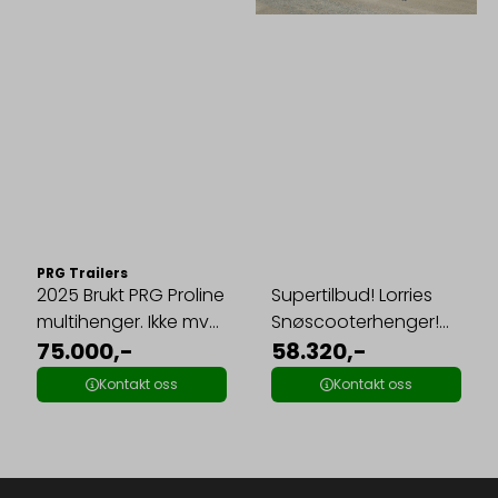
PRG Trailers
2025 Brukt PRG Proline
Supertilbud! Lorries
multihenger. Ikke mva
Snøscooterhenger!
på ...
75.000,-
TT-375 ...
58.320,-
Kontakt oss
Kontakt oss