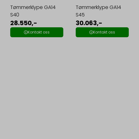
Tømmerklype GA14
Tømmerklype GA14
S40
S45
28.550,-
30.063,-
Kontakt oss
Kontakt oss