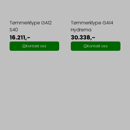
Tømmerklype GA12
Tømmerklype GA14
S40
Hydrema
16.211,-
30.338,-
Kontakt oss
Kontakt oss