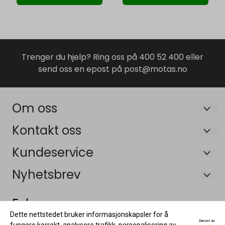
Trenger du hjelp? Ring oss på 400 52 400 eller
send oss en epost på post@motas.no
Om oss
Maskin og Tilhengersenteret AS
Kontakt oss
Bruveien 19B
Om oss
Kundeservice
3055 Krokstadelva
Salgsbetingelser
Om oss
Nyhetsbrev
Org. nr. 926448315 MVA
Frakt og retur
Salgsbetingelser
Registrer deg for å motta nyheter og tilbud!
Tlf:
40052400
E-post
Følg oss:
Personvernerklæring
Frakt og retur
Dette nettstedet bruker informasjonskapsler for å
post@motas.no
Garanti og reklamasjon
Drevet av
Personvernerklæring