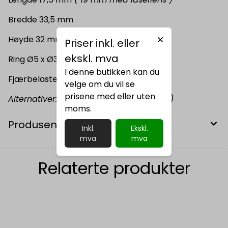
Bredde 33,5 mm
Høyde 32 mm
( totalt med ring 32 mm )
Priser inkl. eller
ekskl. mva
Ring Ø5 x Ø30 ( innv. ) mm
I denne butikken kan du
Fjærbelastet lås
velge om du vil se
prisene med eller uten
Alternativer: 40340-10, 416962.001 (Knott)
moms.
Produsent
Inkl.
Ekskl.
mva
mva
Relaterte produkter