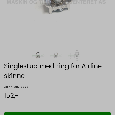
Singlestud med ring for Airline
skinne
Art.nr:
120510023
152,-