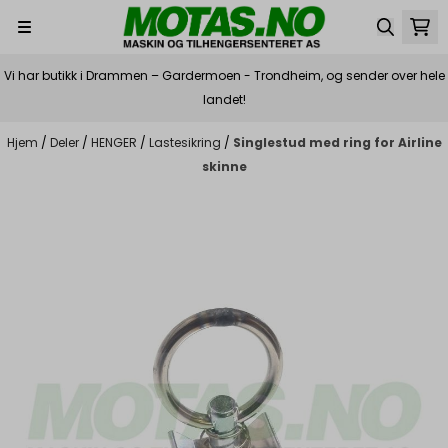
Hopp til innhold
Vi har butikk i Drammen – Gardermoen - Trondheim, og sender over hele
landet!
Hjem
/
Deler
/
HENGER
/
Lastesikring
/
Singlestud med ring for Airline
skinne