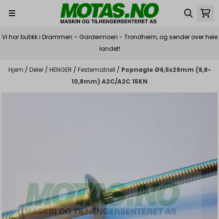
Hopp til innhold
Vi har butikk i Drammen – Gardermoen - Trondheim, og sender over hele
landet!
Hjem
/
Deler
/
HENGER
/
Festematriell
/
Popnagle Ø6,5x26mm (8,8-
10,8mm) A2C/A2C 15KN