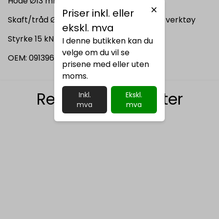
Hode Ø13 mm
Priser inkl. eller
Skaft/tråd Ø4 mm (stål), trenger kraftig verktøy
ekskl. mva
Styrke 15 kN
I denne butikken kan du
velge om du vil se
OEM: 0913965108
prisene med eller uten
moms.
Relaterte produkter
Inkl.
Ekskl.
mva
mva