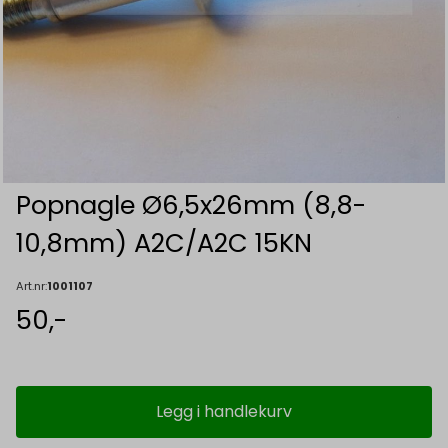
Popnagle Ø6,5x26mm (8,8-
10,8mm) A2C/A2C 15KN
Art.nr:
1001107
50,-
Legg i handlekurv