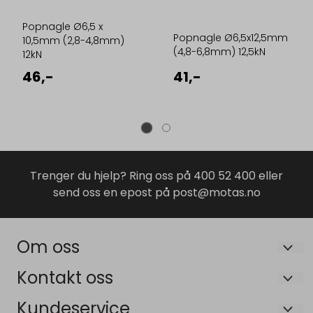
Popnagle Ø6,5 x
Popnagle Ø6,5x12,5mm
10,5mm (2,8-4,8mm)
(4,8-6,8mm) 12,5kN
12kN
46,-
41,-
Trenger du hjelp? Ring oss på 400 52 400 eller
send oss en epost på post@motas.no
Om oss
Maskin og Tilhengersenteret AS
Kontakt oss
Bruveien 19B
Om oss
Kundeservice