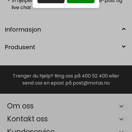
Vi hjelper deg alltid Nå oss på telefon, e-post og
live chat
Informasjon
Produsent
Trenger du hjelp? Ring oss på 400 52 400 eller
send oss en epost på post@motas.no
Om oss
Maskin og Tilhengersenteret AS
Kontakt oss
Bruveien 19B
Om oss
Kundeservice