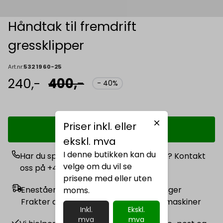
Håndtak til fremdrift
gressklipper
Art.nr:
532 19 60-25
240,-
400,-
- 40%
Priser inkl. eller
Legg i handlekurv
ekskl. mva
I denne butikken kan du
Har du spørsmål angående produktet? Kontakt
velge om du vil se
oss på +47 400 52 400
prisene med eller uten
Enestående frakt- og transportløsninger
moms.
Frakter alt fra småpakker til anleggsmaskiner
Inkl.
Ekskl.
mva
mva