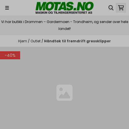
Hopp til innhold
Vi har butikk i Drammen – Gardermoen - Trondheim, og sender over hele
landet!
Hjem
/
Outlet
/
Håndtak til fremdrift gressklipper
-40%