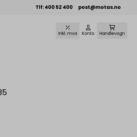
Tlf:
400 52 400
post@motas.no
Inkl. mva
Konto
Handlevogn
35