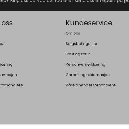
elp? Ring oss på 400 52 400 eller send oss en epost på
 oss
Kundeservice
Om oss
ser
Salgsbetingelser
Frakt og retur
klæring
Personvernerklæring
klamasjon
Garanti og reklamasjon
 forhandlere
Våre tilhenger forhandlere