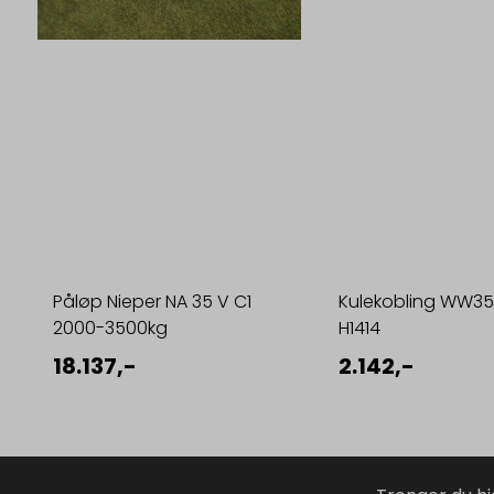
Påløp Nieper NA 35 V C1
Kulekobling WW3
2000-3500kg
H1414
18.137,-
2.142,-