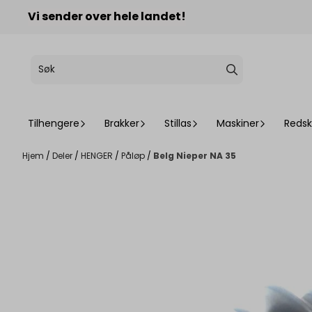
Hopp til innhold
Vi sender over hele landet!
Tilhengere
Brakker
Stillas
Maskiner
Reds
Hjem
/
Deler
/
HENGER
/
Påløp
/
Belg Nieper NA 35