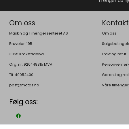
Trenger du hj
Om oss
Kontakt
Maskin og Tilhengersenteret AS
Om oss
Bruveien 19B
Salgsbetingel
3055 Krokstadelva
Frakt og retur
Org. nr. 926448315 MVA
Personverner
Tlf:
40052400
Garanti og re
post@motas.no
Våre tilhenger
Følg oss: