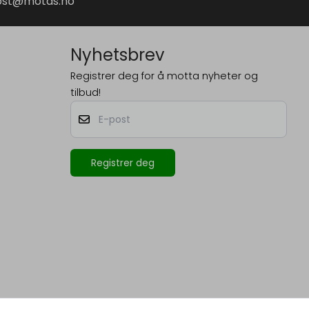
 post@motas.no
Nyhetsbrev
Registrer deg for å motta nyheter og
tilbud!
E-post
Registrer deg