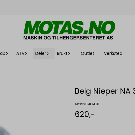
kap
ATV
Deler
Brukt
Outlet
Verksted
Belg Nieper NA 
Art.nr:
3501431
620,-