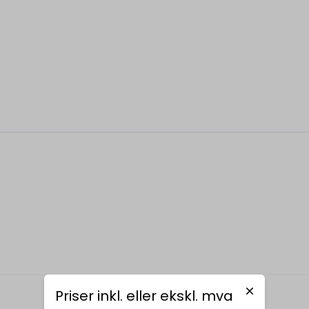
Relaterte produkter
Priser inkl. eller ekskl. mva