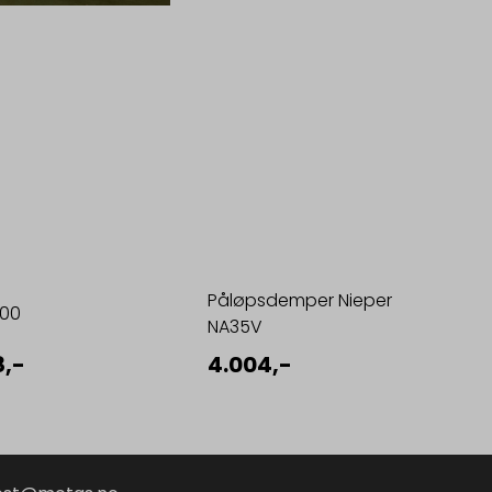
Påløpsdemper Nieper
500
NA35V
8,-
4.004,-