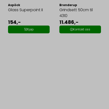
Aspöck
Brenderup
Glass Superpoint II
Grindsett 50cm til
4310
154,-
11.486,-
Kjøp
Kontakt oss