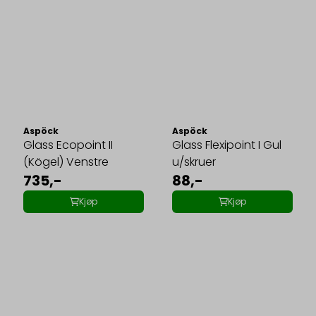
Aspöck
Aspöck
Glass Ecopoint II
Glass Flexipoint I Gul
(Kögel) Venstre
u/skruer
735,-
88,-
Kjøp
Kjøp