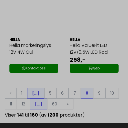
HELLA
HELLA
Hella markeringslys
Hella ValueFit LED
12V 4W Gul
12V/0,5W LED Rød
258,-
Kontakt oss
Kjøp
«
1
[...]
5
6
7
8
9
10
11
12
[...]
60
»
Viser
141
til
160
(av
1200
produkter)