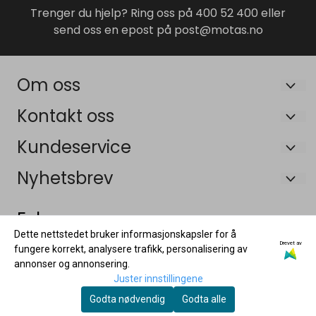
Trenger du hjelp? Ring oss på 400 52 400 eller
send oss en epost på post@motas.no
Om oss
Maskin og Tilhengersenteret AS
Kontakt oss
Bruveien 19B
Om oss
Kundeservice
3055 Krokstadelva
Salgsbetingelser
Om oss
Nyhetsbrev
Org. nr. 926448315 MVA
Frakt og retur
Salgsbetingelser
Registrer deg for å motta nyheter og tilbud!
Tlf:
40052400
E-post
Følg oss:
Personvernerklæring
Frakt og retur
Dette nettstedet bruker informasjonskapsler for å
post@motas.no
Garanti og reklamasjon
Drevet av
Personvernerklæring
fungere korrekt, analysere trafikk, personalisering av
annonser og annonsering.
Våre tilhenger forhandlere
Registrer deg
Garanti og reklamasjon
Juster innstillingene
Godta nødvendig
Godta alle
Våre tilhenger forhandlere