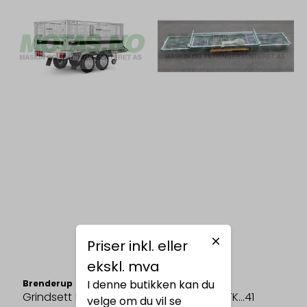
Priser inkl. eller
ekskl. mva
I denne butikken kan du
Brenderup
Humbaur
Grindsett 50cm, 4260
Grindsett HTK...41
velge om du vil se