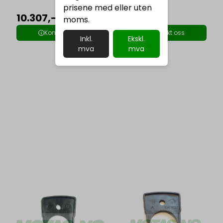
600mm
prisene med eller uten
10.307,-
22.640,-
moms.
Kontakt oss
Kontakt oss
Inkl.
Ekskl.
mva
mva